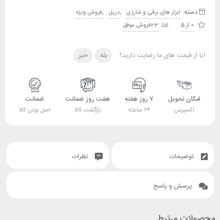
دسته:
,
,
ابزار های برقی و شارژی
دریل
فروش ویژه
0 از 5
23فروش موفق
آیا از قیمت های ما رضایت دارید؟
بله
خیر
امکان تحویل
۷ روز هفته
هفت روز ضمانت
ضمانت
اکسپرس
۲۴ ساعته
بازگشت کالا
اصل بودن کالا
توضیحات
نظرات
پرسش و پاسخ
محصولات مرتبط