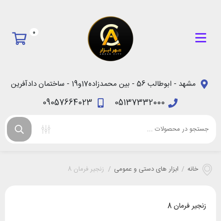
0
مشهد - ابوطالب 56 - بین محمدزاده17و19 - ساختمان دادآفرین
09057664023
05137332000
خانه
/
ابزار های دستی و عمومی
/
زنجیر فرمان 8
زنجیر فرمان 8