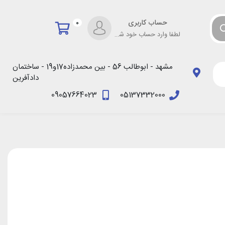
حساب کاربری
0
لطفا وارد حساب خود شوید!
مشهد - ابوطالب 56 - بین محمدزاده17و19 - ساختمان
دادآفرین
09057664023
05137332000