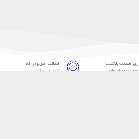
ضمانت اصل‌بودن کالا
 صورت عدم استفاده
تایید اصالت کالا
ر
تماس با ما
09057664023
09007664024