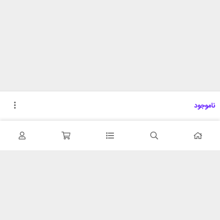
ناموجود
تحویل اکسپرس
پشتیبانی ۲۴ ساعته
در کمترین زمان
پشتیبانی حرفه ای
همیشه در دسترس
۷ روز ضمانت بازگشت
شبکه های اجتماعی را دنبال
در صورت عدم استفاده
کنید