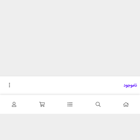
ناموجود
تحویل اکسپرس
پشتیبانی ۲۴ ساعته
در کمترین زمان
پشتیبانی حرفه ای