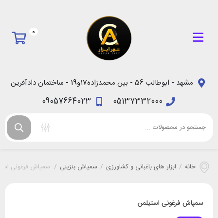
0
مشهد - ابوطالب 56 - بین محمدزاده17و19 - ساختمان دادآفرین
09057664023
05137332000
خانه
/
ابزار های باغبانی و کشاورزی
/
سمپاش بنزینی
/
سمپاش فرغونی است
سمپاش فرغونی استیلمن