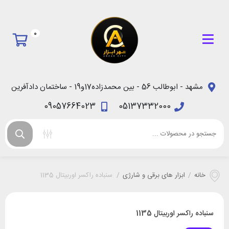
0
مشهد - ابوطالب 56 - بین محمدزاده17و19 - ساختمان دادآفرین
09057664023
05137332000
خانه
/
ابزار های برقی و شارژی
/
سنباده راکسر اوربیتال 1135
سنباده راکسر اوربیتال 1135