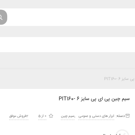
 6 -PIT160
سیم چین پی ای پی سایز 6 -PIT160
دسته:
,
ابزار های دستی و عمومی
سیم چین
0 از 5
2فروش موفق