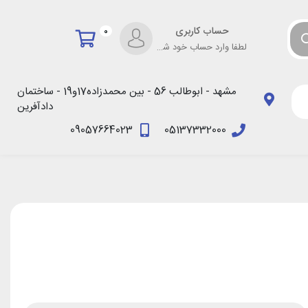
حساب کاربری
0
لطفا وارد حساب خود شوید!
مشهد - ابوطالب 56 - بین محمدزاده17و19 - ساختمان
دادآفرین
09057664023
05137332000