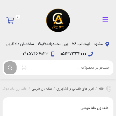
0
مشهد - ابوطالب 56 - بین محمدزاده17و19 - ساختمان دادآفرین
09057664023
05137332000
خانه
/
ابزار های باغبانی و کشاورزی
/
علف زن بنزینی
/
علف زن دلتا دوشی
علف زن دلتا دوشی