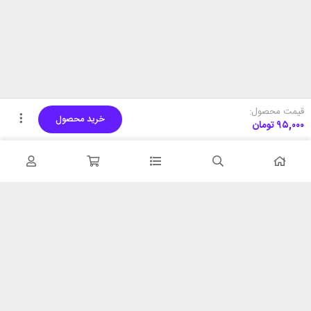
قیمت محصول:
خرید محصول
۹۵,۰۰۰
تومان
تحویل اکسپرس
پشتیبانی ۲۴ ساعته
در کمترین زمان
پشتیبانی حرفه ای
همیشه در دسترس
۷ روز ضمانت بازگشت
شبکه های اجتماعی را دنبال
در صورت عدم استفاده
کنید
ضمانت اصل‌بودن کالا
تایید اصالت کالا