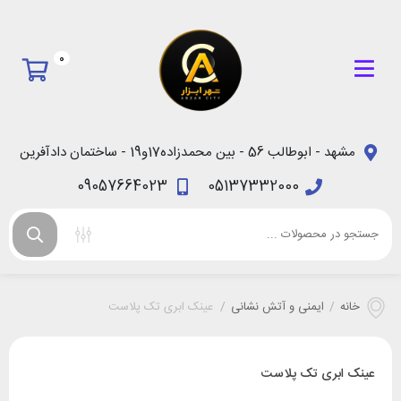
0
مشهد - ابوطالب 56 - بین محمدزاده17و19 - ساختمان دادآفرین
09057664023
05137332000
خانه
/
ایمنی و آتش نشانی
/
عینک ابری تک پلاست
عینک ابری تک پلاست