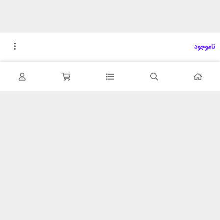
ناموجود
تحویل اکسپرس
پشتیبانی ۲۴ ساعته
در کمترین زمان
پشتیبانی حرفه ای
همیشه در دسترس
۷ روز ضمانت بازگشت
شبکه های اجتماعی را دنبال
در صورت عدم استفاده
کنید
ضمانت اصل‌بودن کالا
تایید اصالت کالا
با شهر ابزار
خدمات مشتریان