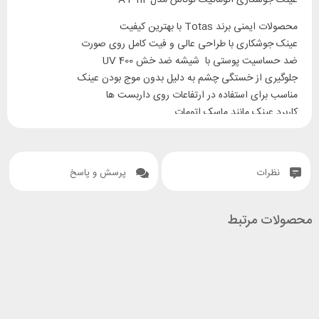
عینک جوشکاری اتوماتیک توتاس مدل AT 112
محصولات ایمنی برند Totas با بهترین کیفیت
عینک جوشکاری با طراحی عالی و فیت کامل روی صورت
ضد حساسیت پوستی با شیشه ضد خش UV 400
جلوگیری از خستگی چشم به دلیل بدون موج بودن عینک
مناسب برای استفاده در ارتفاعات روی داربست ها
کاربرد عینک مانند ماسک اتومات
عکس العمل استاندارد نسبت به هر شدت نوری
تغییر رنگ نسبت به اشعه از 3 تا 11 و تیره شدن تدریجی
امکان مطابقت با نور محیط در زمان تغییر نور تنها در 1.25000 ثانیه
نظرات
پرسش و پاسخ
وزن مناسب 180 گرم
محصولات مرتبط