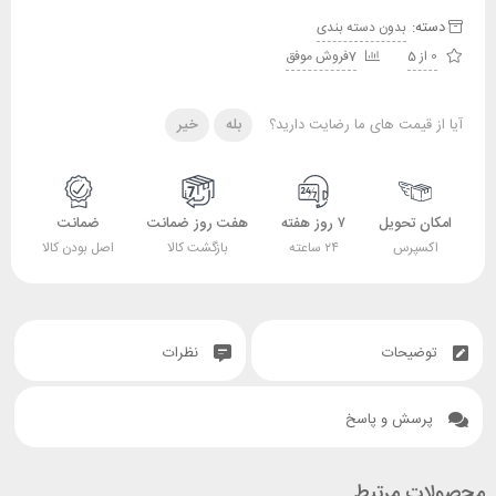
دسته:
بدون دسته بندی
0 از 5
7فروش موفق
آیا از قیمت های ما رضایت دارید؟
بله
خیر
امکان تحویل
۷ روز هفته
هفت روز ضمانت
ضمانت
اکسپرس
۲۴ ساعته
بازگشت کالا
اصل بودن کالا
توضیحات
نظرات
پرسش و پاسخ
محصولات مرتبط