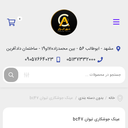
0
مشهد - ابوطالب 56 - بین محمدزاده17و19 - ساختمان دادآفرین
09057664023
05137332000
خانه
/
بدون دسته بندی
/
عینک جوشکاری تیوان bc47
عینک جوشکاری تیوان bc47