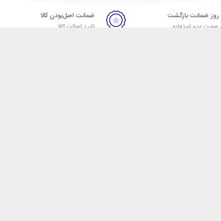
ضمانت اصل‌بودن کالا
 صورت عدم استفاده
تایید اصالت کالا
ر
تماس با ما
09057664023
09007664024
شهر ابزار به عنوان یکی از قدیمی‌ترین فروشگاه های اینترنتی با بیش از یک دهه تجربه، با پایبندی به سه اصل کلیدی، خدمات پس از فروش، 7 روز
گاه اینترنتی ایران تبدیل شود. به