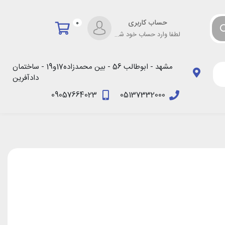
حساب کاربری
0
لطفا وارد حساب خود شوید!
مشهد - ابوطالب 56 - بین محمدزاده17و19 - ساختمان
دادآفرین
09057664023
05137332000