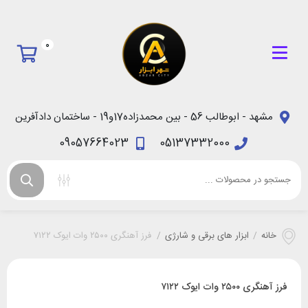
0
مشهد - ابوطالب 56 - بین محمدزاده17و19 - ساختمان دادآفرین
09057664023
05137332000
خانه
/
ابزار های برقی و شارژی
/
فرز آهنگری ۲۵۰۰ وات ایوک ۷۱۲۲
فرز آهنگری ۲۵۰۰ وات ایوک ۷۱۲۲