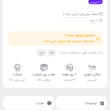
ناموجود
دسته:
مینی فرز ( مینی سنگ )
0 از 5
محصول موجود نیست!
متاسفانه محصول فعلا موجود نمی باشد.
آیا از قیمت های ما رضایت دارید؟
بله
خیر
امکان تحویل
۷ روز هفته
هفت روز ضمانت
ضمانت
اکسپرس
۲۴ ساعته
بازگشت کالا
اصل بودن کالا
توضیحات
نظرات