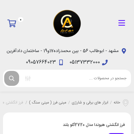
0
مشهد - ابوطالب 56 - بین محمدزاده17و19 - ساختمان دادآفرین
09057664023
05137332000
خانه
/
ابزار های برقی و شارژی
/
مینی فرز ( مینی سنگ )
/
فرز انگشتی هیوندا مدل
فرز انگشتی هیوندا مدل 2720گلو بلند