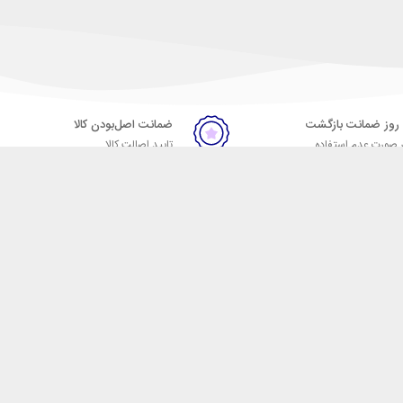
ضمانت اصل‌بودن کالا
 صورت عدم استفاده
تایید اصالت کالا
ر
تماس با ما
09057664023
09007664024