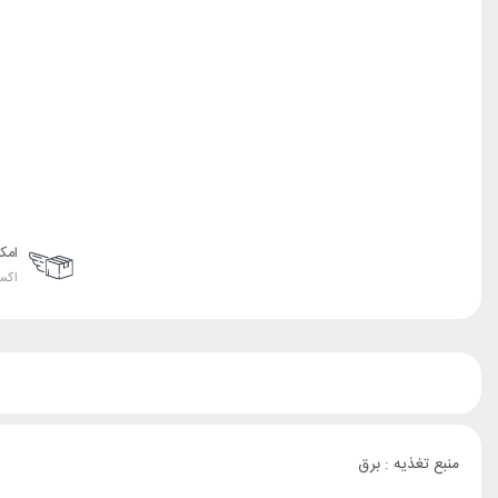
امک
اکس
منبع تغذیه : برق