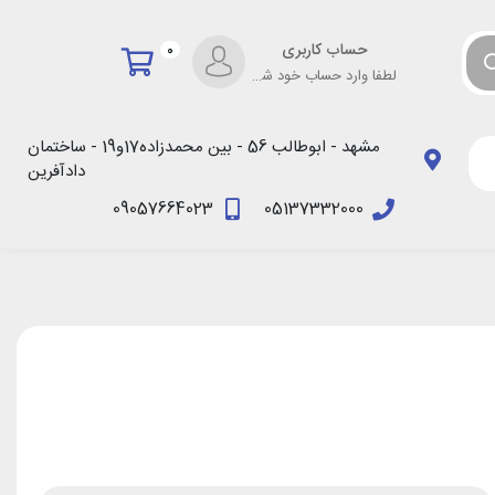
حساب کاربری
0
لطفا وارد حساب خود شوید!
مشهد - ابوطالب 56 - بین محمدزاده17و19 - ساختمان
دادآفرین
09057664023
05137332000