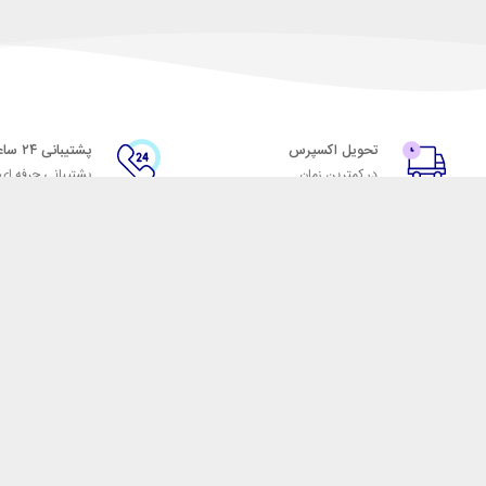
تحویل اکسپرس
پشتیبانی ۲۴ ساعته
در کمترین زمان
پشتیبانی حرفه ای
با شهر ابزار
اتاق خبر شهر ابزار
پاس
فروش در شهر ابزار
ر
همکاری با سازمان‌ها
فرصت‌های شغلی