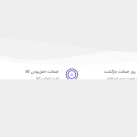
ضمانت اصل‌بودن کالا
 صورت عدم استفاده
تایید اصالت کالا
ر
تماس با ما
09057664023
09007664024