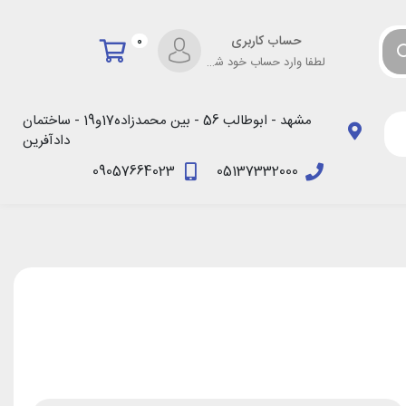
حساب کاربری
0
لطفا وارد حساب خود شوید!
مشهد - ابوطالب 56 - بین محمدزاده17و19 - ساختمان
دادآفرین
09057664023
05137332000