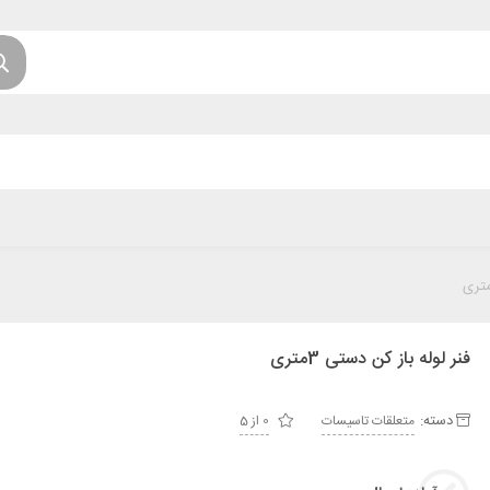
فنر لوله باز کن دستی 3متری
دسته:
متعلقات تاسیسات
0 از 5