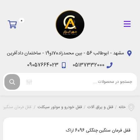
0
مشهد - ابوطالب 56 - بین محمدزاده17و19 - ساختمان دادآفرین
09057664023
05137332000
خانه
/
قفل و یراق آلات
/
قفل خودرو و موتور سیکلت
/
قفل فرمان سنگین چنگکی 6
قفل فرمان سنگین چنگکی 6096 اراک