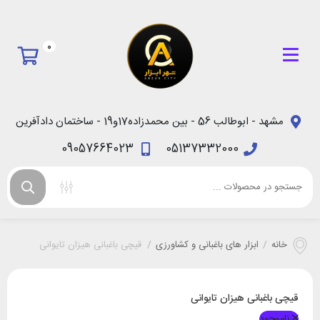
0
مشهد - ابوطالب 56 - بین محمدزاده17و19 - ساختمان دادآفرین
09057664023
05137332000
خانه
/
ابزار های باغبانی و کشاورزی
/
قیچی باغبانی هیزان تایوانی
قیچی باغبانی هیزان تایوانی
ناموجود