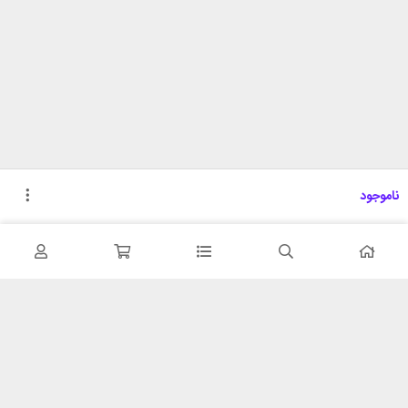
ناموجود
تحویل اکسپرس
پشتیبانی ۲۴ ساعته
در کمترین زمان
پشتیبانی حرفه ای
همیشه در دسترس
۷ روز ضمانت بازگشت
شبکه های اجتماعی را دنبال
در صورت عدم استفاده
کنید