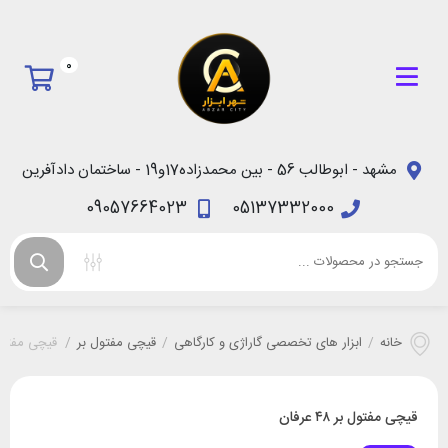
0
مشهد - ابوطالب 56 - بین محمدزاده17و19 - ساختمان دادآفرین
09057664023
05137332000
خانه
/
ابزار های تخصصی گاراژی و کارگاهی
/
قیچی مفتول بر
/
قیچی مفتول بر ۴۸
قیچی مفتول بر ۴۸ عرفان