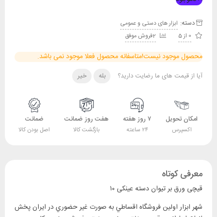
دسته:
ابزار های دستی و عمومی
0 از 5
2فروش موفق
محصول موجود نیست!
متاسفانه محصول فعلا موجود نمی باشد.
آیا از قیمت های ما رضایت دارید؟
بله
خیر
امکان تحویل
۷ روز هفته
هفت روز ضمانت
ضمانت
اکسپرس
۲۴ ساعته
بازگشت کالا
اصل بودن کالا
معرفی کوتاه
قیچی ورق بر تیوان دسته عینکی ۱۰
‎شهر ابزار اولين فروشگاه اقساطي به صورت غير حضوري در ايران پخش