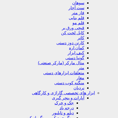
سوهان
ست آچار
فاز متر
قلم بنایی
قلم مو
قیچی ورق بر
کابل لخت کن
کاتر
کارتن دوز دستی
کمان اره
کیف ابزار
گونیا دستی
متال مارکر (مارکر صنعتی)
متر
متعلقات ابزارهای دستی
مغار
منگنه کوب دستی
نردبان
ابزار های تخصصی گاراژی و کارگاهی
آپارات و پنچر گیری
جک و خرک
درجه باد
دیلم و تایلیور
رینگ جمع کن و رینگ باز کن