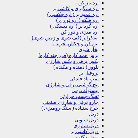
اره تیز کن
اره سنگبری و کاشی بر
اره عمود بر ( اره چکشی )
اره فلکه ( اره نواری )
اره گرد بر ( اره دیسکی )
اره میزی و دور کن
اسکرابر (کف شوی و زمین شوی)
بتن کن و چکش تخریب
بخار شوی
برش همه کاره (فرز چند کاره)
بکس برقی و بکس شارژی
بلوور ( دمنده و مکنده )
پروفیل بر
پمپ باد فندکی
پیچ گوشتی برقی و شارژی
پیستوله برقی
تفنگ چسب حرارتی
جارو برقی و شارژی صنعتی
چرخ سنباده ( سنگ رومیزی )
دریل
دریل ستونی
دریل شارژی
دریل کاشی بر
دریل مگنت