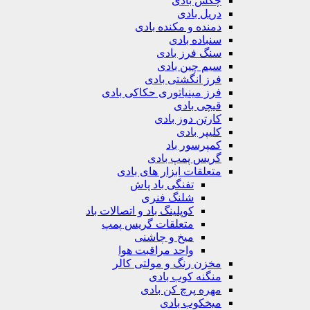
چکش بادی
دریل بادی
دمنده و مکنده بادی
سنباده بادی
سنگ فرز بادی
سیم چین بادی
فرز انگشتی بادی
فرز مینیاتوری حکاکی بادی
قیچی بادی
کارتن دوز بادی
کلیپر بادی
کمپرسور باد
گریس پمپ بادی
متعلقات ابزار های بادی
تفنگی باد پاش
شلنگ فنری
کوپلینگ باد و اتصالات باد
متعلقات گریس پمپ
میخ و چاشنی
واحد مراقبت هوا
مخزن رنگ و مولتی کالر
منگنه کوب بادی
مهره پرچ کن بادی
میخکوب بادی