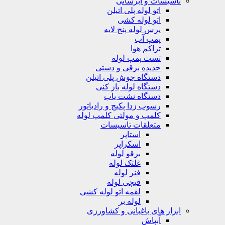
تاسیسات و آبرسانی
اتو لوله پلی اتیلن
اتو لوله کشی
پرس لوله پنج لایه
پمپ آب
تراکم هوا
تست پمپ لوله
حدیده برقی و دستی
دستگاه جوش پلی اتیلن
دستگاه لوله باز کنی
دستگاه نشت یاب
رسوب زدا پکیج و رادیاتور
کلمپ و مولتی کلمپ لوله
متعلقات تاسیسات
استاپر
اسکراپر
برقو لوله
غلتک لوله
فنر لوله
قیچی لوله
لقمه اتو لوله کشی
لوله بر
ابزار های باغبانی و کشاورزی
آبپاش