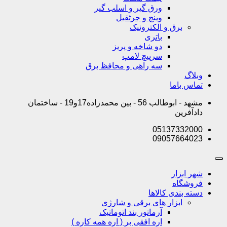
ورق گیر و اسلب گیر
وینچ و جرثقیل
برق و الکترونیک
باتری
دو شاخه و پریز
سرپیچ لامپ
سه راهی و محافظ برق
گ
 باما
مشهد - ابوطالب 56 - بین محمدزاده17و19 - ساختمان
فرین
05137332
09057664
ابزار
شگاه
 بندی کالاها
ابزار های برقی و شارژی
آرماتور بند اتوماتیک
اره افقی بر ( اره همه کاره )