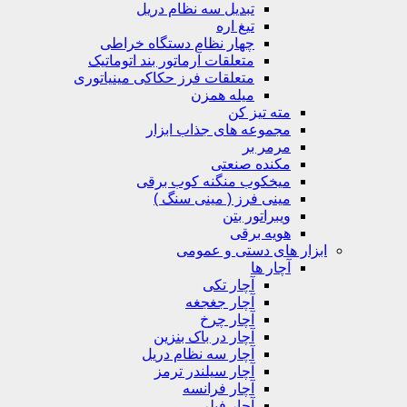
تبدیل سه نظام دریل
تیغ اره
چهار نظام دستگاه خراطی
متعلقات آرماتور بند اتوماتیک
متعلقات فرز حکاکی مینیاتوری
میله همزن
مته تیز کن
مجموعه های جذاب ابزار
مرمر بر
مکنده صنعتی
میخکوب منگنه کوب برقی
مینی فرز ( مینی سنگ )
ویبراتور بتن
هویه برقی
ابزار های دستی و عمومی
آچار ها
آچار تکی
آچار جغجغه
آچار چرخ
آچار در باک بنزین
آچار سه نظام دریل
آچار سیلندر ترمز
آچار فرانسه
آچار فیلر