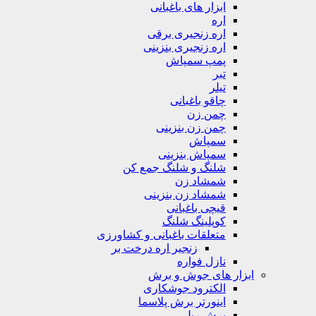
ابزار های باغبانی
اره
اره زنجیری برقی
اره زنجیری بنزینی
پمپ سمپاش
تبر
تیلر
چاقو باغبانی
چمن زن
چمن زن بنزینی
سمپاش
سمپاش بنزینی
شلنگ و شلنگ جمع کن
شمشاد زن
شمشاد زن بنزینی
قیچی باغبانی
کوپلینگ شلنگ
متعلقات باغبانی و کشاورزی
زنجیر اره درخت بر
نازل فواره
ابزار های جوش و برش
الکترود جوشکاری
اینورتر برش پلاسما
برش ریلی