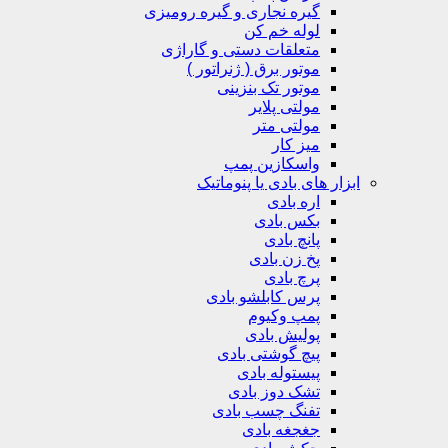
گیره نجاری و گیره رومیزی
لوله خم کن
متعلقات دستی و گاراژی
موتور برق ( ژنراتور )
موتور تک بنزینی
مولتی پلایر
مولتی متر
میز کار
واسکازین پمپ
ابزار های بادی یا پنوماتیک
اره بادی
بکس بادی
پانچ بادی
پخ زن بادی
پرچ بادی
پرس کابلشو بادی
پمپ وکیوم
پولیش بادی
پیچ گوشتی بادی
پیستوله بادی
تشک دوز بادی
تفنگ چسب بادی
جغجغه بادی