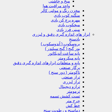
میخ و چاشنی
واحد مراقبت هوا
مخزن رنگ و مولتی کالر
منگنه کوب بادی
مهره پرچ کن بادی
میخکوب بادی
مینی فرز بادی
ابزار های اندازه گیری دقیق و لیزری
بادسنج
بروسکوپ ( آندوسکوپ )
بور گیج ( گیج سیلندر )
پایه ساعت اندیکاتور
پایه میکرومتر
پایه و متعلقات ابزارهای اندازه گیری دقیق
پرگار صنعتی
تاکومتر ( دور سنج )
تراز صنعتی
تراز لیزری
ترازو دیجیتال
ترمومتر
تست کشش تسمه
چرخ متر
خط کش
دماسنج و رطوبت سنج