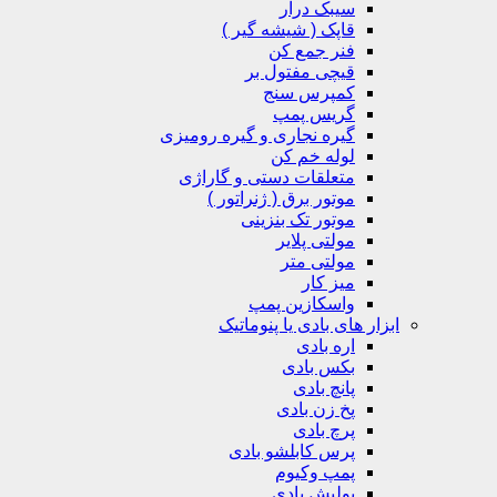
سیبک درار
قاپک ( شیشه گیر )
فنر جمع کن
قیچی مفتول بر
کمپرس سنج
گریس پمپ
گیره نجاری و گیره رومیزی
لوله خم کن
متعلقات دستی و گاراژی
موتور برق ( ژنراتور )
موتور تک بنزینی
مولتی پلایر
مولتی متر
میز کار
واسکازین پمپ
ابزار های بادی یا پنوماتیک
اره بادی
بکس بادی
پانچ بادی
پخ زن بادی
پرچ بادی
پرس کابلشو بادی
پمپ وکیوم
پولیش بادی