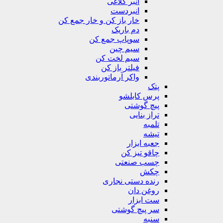
انبر کلاغی
انبردست
خار باز کن و خار جمع کن
دم باریک
سوپاپ جمع کن
سیم چین
سیم لخت کن
فیلتر باز کن
واکر آرماتوربندی
پتک
پرس کابلشو
پیچ گوشتی
تراز بنایی
تلمبه
تیشه
جعبه ابزار
چاقو تیز کن
چسب صنعتی
چکش
رنده دستی نجاری
روغن دان
ست ابزار
سر پیچ گوشتی
سنبه