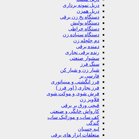
دریل نمونه برداری
دریل همزن
دستگاه پخ زن برقی
دستگاه پولیش
دستگاه خراطی
دستگاه سنباده زن
دم چلچله زن
دمنده برقی
رنده برقی نجاری
سشوار صنعتی
سنگ فرز
شیار زن و شیار کن
فارسی بر
فرز انگشتی و مینیاتوری
فرز نجاری ( اور فرز )
فرش شوی و موکت شوی
قلاویز زن
قیچی ورق بر برقی
کارواش خانگی و صنعتی
کف ساب و موزائیک ساب
گندگی
لبه چسبان
متعلقات ابزار های برقی