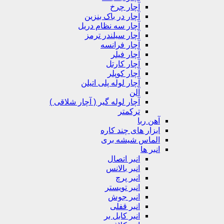
آچار چرخ
آچار در باک بنزین
آچار سه نظام دریل
آچار سیلندر ترمز
آچار فرانسه
آچار فیلر
آچار کارتل
آچار کوپلر
آچار لوله پلی اتیلن
آلن
آچار لوله گیر ( آچار شلاقی )
ترکمتر
آهن ربا
ابزار های چند کاره
الماس شیشه بری
انبر ها
انبر اتصال
انبر بالانس
انبر پرچ
انبر تویستر
انبر جوش
انبر قفلی
انبر کابل بر