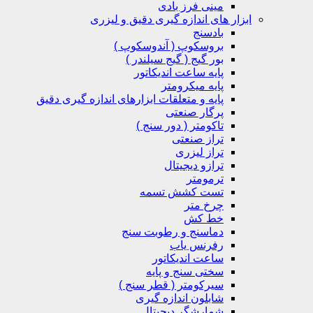
مینی فرز بادی
ابزار های اندازه گیری دقیق و لیزری
بادسنج
بروسکوپ ( آندوسکوپ )
بور گیج ( گیج سیلندر )
پایه ساعت اندیکاتور
پایه میکرومتر
پایه و متعلقات ابزارهای اندازه گیری دقیق
پرگار صنعتی
تاکومتر ( دور سنج )
تراز صنعتی
تراز لیزری
ترازو دیجیتال
ترمومتر
تست کشش تسمه
چرخ متر
خط کش
دماسنج و رطوبت سنج
رفرنس یاب
ساعت اندیکاتور
سختی سنج و پایه
سیرکومتر ( قطر سنج )
شابلون اندازه گیری
شمارشگر دیجیتال