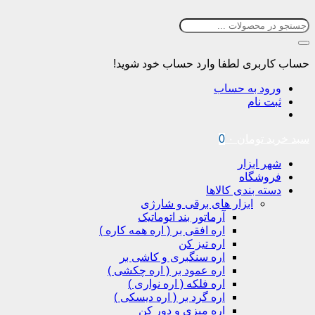
بری
لطفا وارد حساب خود شوید!
د به حساب
نام
تومان
۰
0
ابزار
شگاه
 بندی کالاها
ابزار های برقی و شارژی
آرماتور بند اتوماتیک
اره افقی بر ( اره همه کاره )
اره تیز کن
اره سنگبری و کاشی بر
اره عمود بر ( اره چکشی )
اره فلکه ( اره نواری )
اره گرد بر ( اره دیسکی )
اره میزی و دور کن