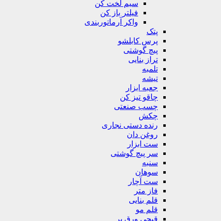
سیم لخت کن
فیلتر باز کن
واکر آرماتوربندی
پتک
پرس کابلشو
پیچ گوشتی
تراز بنایی
تلمبه
تیشه
جعبه ابزار
چاقو تیز کن
چسب صنعتی
چکش
رنده دستی نجاری
روغن دان
ست ابزار
سر پیچ گوشتی
سنبه
سوهان
ست آچار
فاز متر
قلم بنایی
قلم مو
قیچی ورق بر