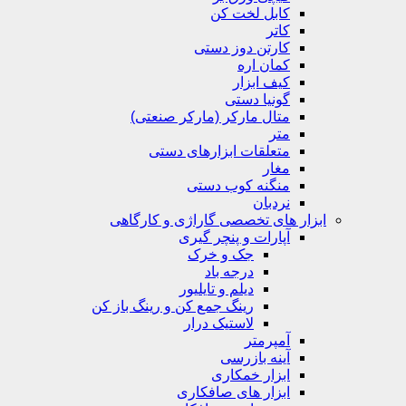
کابل لخت کن
کاتر
کارتن دوز دستی
کمان اره
کیف ابزار
گونیا دستی
متال مارکر (مارکر صنعتی)
متر
متعلقات ابزارهای دستی
مغار
منگنه کوب دستی
نردبان
ابزار های تخصصی گاراژی و کارگاهی
آپارات و پنچر گیری
جک و خرک
درجه باد
دیلم و تایلیور
رینگ جمع کن و رینگ باز کن
لاستیک درار
آمپرمتر
آینه بازرسی
ابزار خمکاری
ابزار های صافکاری