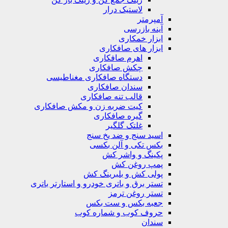
لاستیک درار
آمپرمتر
آینه بازرسی
ابزار خمکاری
ابزار های صافکاری
اهرم صافکاری
چکش صافکاری
دستگاه صافکاری مغناطیسی
سندان صافکاری
قالب تنه صافکاری
کیت ضربه زن و مکش صافکاری
گیره صافکاری
غلتک گلگیر
اسید سنج و ضد یخ سنج
بکس تکی و آلن بکسی
پکینگ و واشر کش
پمپ روغن کش
پولی کش و بلبرینگ کش
تستر برق و باتری خودرو و استارتر باتری
تستر روغن ترمز
جعبه بکس و ست بکس
حروف کوب و شماره کوب
سندان