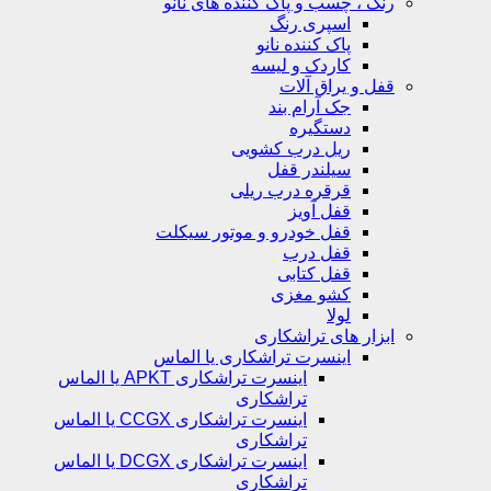
رنگ ، چسب و پاک کننده های نانو
اسپری رنگ
پاک کننده نانو
کاردک و لیسه
قفل و یراق آلات
جک آرام بند
دستگیره
ریل درب کشویی
سیلندر قفل
قرقره درب ریلی
قفل آویز
قفل خودرو و موتور سیکلت
قفل درب
قفل کتابی
کشو مغزی
لولا
ابزار های تراشکاری
اینسرت تراشکاری یا الماس
اینسرت تراشکاری APKT یا الماس
تراشکاری
اینسرت تراشکاری CCGX یا الماس
تراشکاری
اینسرت تراشکاری DCGX یا الماس
تراشکاری