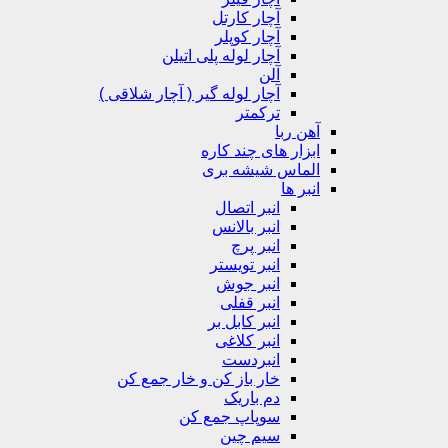
آچار کارتل
آچار کوپلر
آچار لوله پلی اتیلن
آلن
آچار لوله گیر ( آچار شلاقی )
ترکمتر
آهن ربا
ابزار های چند کاره
الماس شیشه بری
انبر ها
انبر اتصال
انبر بالانس
انبر پرچ
انبر تویستر
انبر جوش
انبر قفلی
انبر کابل بر
انبر کلاغی
انبردست
خار باز کن و خار جمع کن
دم باریک
سوپاپ جمع کن
سیم چین