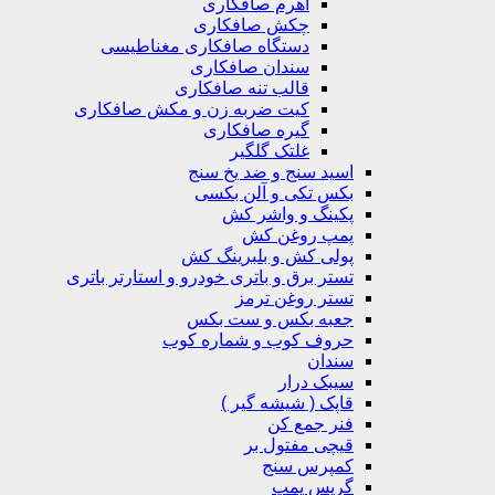
اهرم صافکاری
چکش صافکاری
دستگاه صافکاری مغناطیسی
سندان صافکاری
قالب تنه صافکاری
کیت ضربه زن و مکش صافکاری
گیره صافکاری
غلتک گلگیر
اسید سنج و ضد یخ سنج
بکس تکی و آلن بکسی
پکینگ و واشر کش
پمپ روغن کش
پولی کش و بلبرینگ کش
تستر برق و باتری خودرو و استارتر باتری
تستر روغن ترمز
جعبه بکس و ست بکس
حروف کوب و شماره کوب
سندان
سیبک درار
قاپک ( شیشه گیر )
فنر جمع کن
قیچی مفتول بر
کمپرس سنج
گریس پمپ