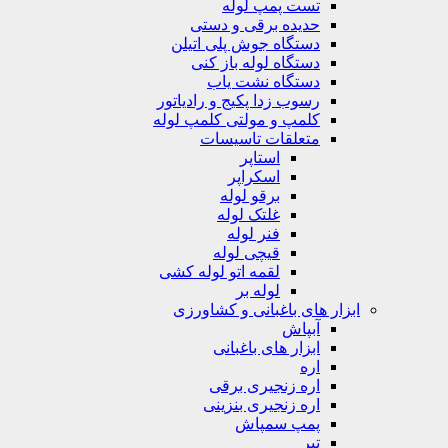
تست پمپ لوله
حدیده برقی و دستی
دستگاه جوش پلی اتیلن
دستگاه لوله باز کنی
دستگاه نشت یاب
رسوب زدا پکیج و رادیاتور
کلمپ و مولتی کلمپ لوله
متعلقات تاسیسات
استاپر
اسکراپر
برقو لوله
غلتک لوله
فنر لوله
قیچی لوله
لقمه اتو لوله کشی
لوله بر
ابزار های باغبانی و کشاورزی
آبپاش
ابزار های باغبانی
اره
اره زنجیری برقی
اره زنجیری بنزینی
پمپ سمپاش
تبر