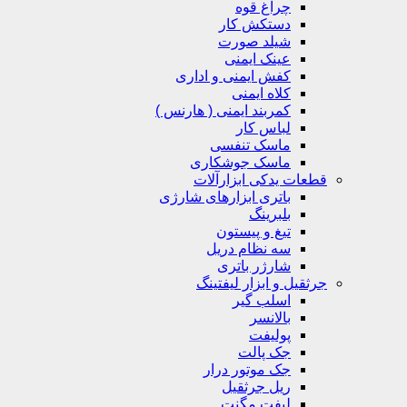
چراغ قوه
دستکش کار
شیلد صورت
عینک ایمنی
کفش ایمنی و اداری
کلاه ایمنی
کمربند ایمنی ( هارنس )
لباس کار
ماسک تنفسی
ماسک جوشکاری
قطعات یدکی ابزارآلات
باتری ابزارهای شارژی
بلبرینگ
تیغ و پیستون
سه نظام دریل
شارژر باتری
جرثقیل و ابزار لیفتینگ
اسلب گیر
بالانسر
پولیفت
جک پالت
جک موتور درار
ریل جرثقیل
لیفت مگنت