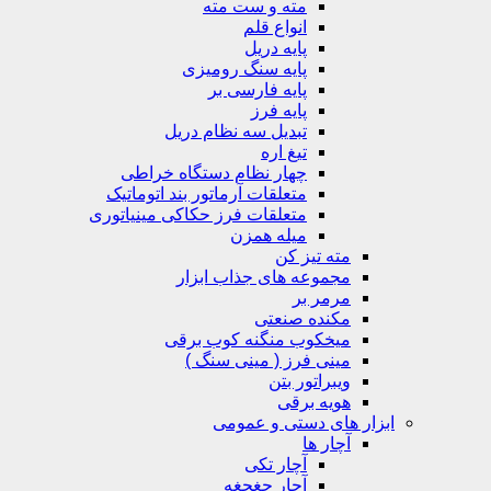
مته و ست مته
انواع قلم
پایه دریل
پایه سنگ رومیزی
پایه فارسی بر
پایه فرز
تبدیل سه نظام دریل
تیغ اره
چهار نظام دستگاه خراطی
متعلقات آرماتور بند اتوماتیک
متعلقات فرز حکاکی مینیاتوری
میله همزن
مته تیز کن
مجموعه های جذاب ابزار
مرمر بر
مکنده صنعتی
میخکوب منگنه کوب برقی
مینی فرز ( مینی سنگ )
ویبراتور بتن
هویه برقی
ابزار های دستی و عمومی
آچار ها
آچار تکی
آچار جغجغه