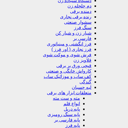
دستگاه سنباده زن
دم چلچله زن
دمنده برقی
رنده برقی نجاری
سشوار صنعتی
سنگ فرز
شیار زن و شیار کن
فارسی بر
فرز انگشتی و مینیاتوری
فرز نجاری ( اور فرز )
فرش شوی و موکت شوی
قلاویز زن
قیچی ورق بر برقی
کارواش خانگی و صنعتی
کف ساب و موزائیک ساب
گندگی
لبه چسبان
متعلقات ابزار های برقی
مته و ست مته
انواع قلم
پایه دریل
پایه سنگ رومیزی
پایه فارسی بر
پایه فرز