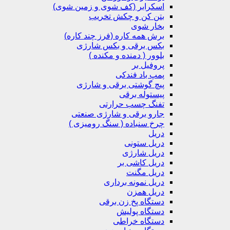
اسکرابر (کف شوی و زمین شوی)
بتن کن و چکش تخریب
بخار شوی
برش همه کاره (فرز چند کاره)
بکس برقی و بکس شارژی
بلوور ( دمنده و مکنده )
پروفیل بر
پمپ باد فندکی
پیچ گوشتی برقی و شارژی
پیستوله برقی
تفنگ چسب حرارتی
جارو برقی و شارژی صنعتی
چرخ سنباده ( سنگ رومیزی )
دریل
دریل ستونی
دریل شارژی
دریل کاشی بر
دریل مگنت
دریل نمونه برداری
دریل همزن
دستگاه پخ زن برقی
دستگاه پولیش
دستگاه خراطی