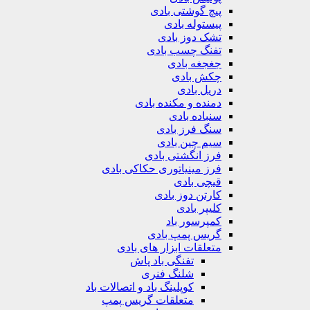
پیچ گوشتی بادی
پیستوله بادی
تشک دوز بادی
تفنگ چسب بادی
جغجغه بادی
چکش بادی
دریل بادی
دمنده و مکنده بادی
سنباده بادی
سنگ فرز بادی
سیم چین بادی
فرز انگشتی بادی
فرز مینیاتوری حکاکی بادی
قیچی بادی
کارتن دوز بادی
کلیپر بادی
کمپرسور باد
گریس پمپ بادی
متعلقات ابزار های بادی
تفنگی باد پاش
شلنگ فنری
کوپلینگ باد و اتصالات باد
متعلقات گریس پمپ