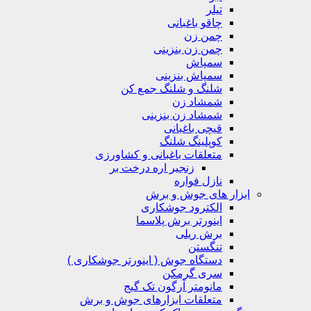
تیلر
چاقو باغبانی
چمن زن
چمن زن بنزینی
سمپاش
سمپاش بنزینی
شلنگ و شلنگ جمع کن
شمشاد زن
شمشاد زن بنزینی
قیچی باغبانی
کوپلینگ شلنگ
متعلقات باغبانی و کشاورزی
زنجیر اره درخت بر
نازل فواره
ابزار های جوش و برش
الکترود جوشکاری
اینورتر برش پلاسما
برش ریلی
تنگستن
دستگاه جوش ( اینورتر جوشکاری )
سری گرمکن
مانومتر آرگون تک گیج
متعلقات ابزارهای جوش و برش