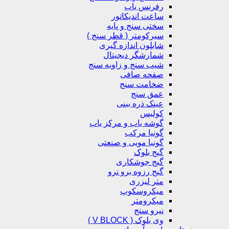
رفرنس یاب
ساعت اندیکاتور
سختی سنج و پایه
سیرکومتر ( قطر سنج )
شابلون اندازه گیری
شمارشگر دیجیتال
شیب سنج و زاویه سنج
صفحه صافی
ضخامت سنج
عمق سنج
عینک ذره بینی
کولیس
گوشه یاب و مرکز یاب
گونیا مرکب
گونیا مویی و صنعتی
گیج بلوک
گیج جوشکاری
گیج رزوه برو نرو
متر لیزری
میکروسکوپ
میکرومتر
نیرو سنج
وی بلوک ( V BLOCK )