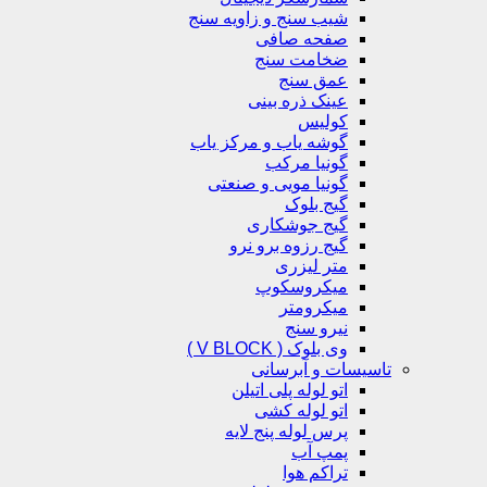
شیب سنج و زاویه سنج
صفحه صافی
ضخامت سنج
عمق سنج
عینک ذره بینی
کولیس
گوشه یاب و مرکز یاب
گونیا مرکب
گونیا مویی و صنعتی
گیج بلوک
گیج جوشکاری
گیج رزوه برو نرو
متر لیزری
میکروسکوپ
میکرومتر
نیرو سنج
وی بلوک ( V BLOCK )
تاسیسات و آبرسانی
اتو لوله پلی اتیلن
اتو لوله کشی
پرس لوله پنج لایه
پمپ آب
تراکم هوا