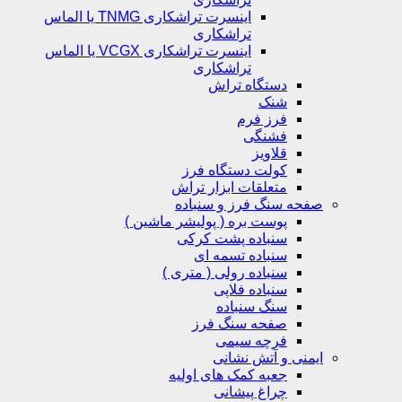
اینسرت تراشکاری TNMG یا الماس
تراشکاری
اینسرت تراشکاری VCGX یا الماس
تراشکاری
دستگاه تراش
شنک
فرز فرم
فشنگی
قلاویز
کولت دستگاه فرز
متعلقات ابزار تراش
صفحه سنگ فرز و سنباده
پوست بره ( پولیشر ماشین )
سنباده پشت کرکی
سنباده تسمه ای
سنباده رولی ( متری )
سنباده فلاپی
سنگ سنباده
صفحه سنگ فرز
فرچه سیمی
ایمنی و آتش نشانی
جعبه کمک های اولیه
چراغ پیشانی