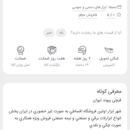
دسته:
ابزار های دستی و عمومی
0 از 5
5فروش موفق
آیا از قیمت های ما رضایت دارید؟
بله
خیر
امکان تحویل
۷ روز هفته
هفت روز ضمانت
ضمانت
اکسپرس
۲۴ ساعته
بازگشت کالا
اصل بودن کالا
معرفی کوتاه
قیچی پیوند تیوان
‎شهر ابزار اولين فروشگاه اقساطي به صورت غير حضوري در ايران پخش
انواع ابزارلات برقي و صنغتي و نيمه صنعتی فروش ويژه همکاري به
صورت چکي و نقدي