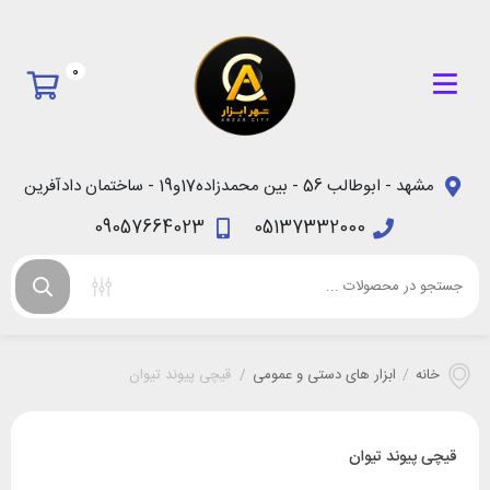
0
مشهد - ابوطالب 56 - بین محمدزاده17و19 - ساختمان دادآفرین
09057664023
05137332000
خانه
/
ابزار های دستی و عمومی
/
قیچی پیوند تیوان
قیچی پیوند تیوان