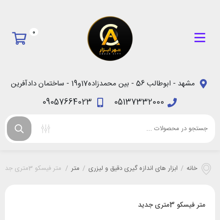
0
مشهد - ابوطالب 56 - بین محمدزاده17و19 - ساختمان دادآفرین
09057664023
05137332000
خانه
/
ابزار های اندازه گیری دقیق و لیزری
/
متر
/
متر فیسکو 3متری جدید
متر فیسکو 3متری جدید