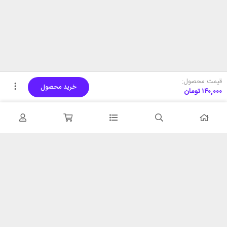
قیمت محصول:
خرید محصول
۱۴۰,۰۰۰
تومان
تحویل اکسپرس
پشتیبانی ۲۴ ساعته
در کمترین زمان
پشتیبانی حرفه ای
همیشه در دسترس
۷ روز ضمانت بازگشت
شبکه های اجتماعی را دنبال
در صورت عدم استفاده
کنید
ضمانت اصل‌بودن کالا
تایید اصالت کالا