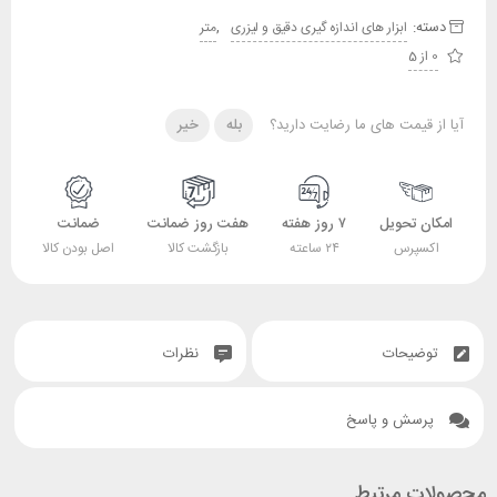
دسته:
,
ابزار های اندازه گیری دقیق و لیزری
متر
0 از 5
آیا از قیمت های ما رضایت دارید؟
بله
خیر
امکان تحویل
۷ روز هفته
هفت روز ضمانت
ضمانت
اکسپرس
۲۴ ساعته
بازگشت کالا
اصل بودن کالا
توضیحات
نظرات
پرسش و پاسخ
محصولات مرتبط