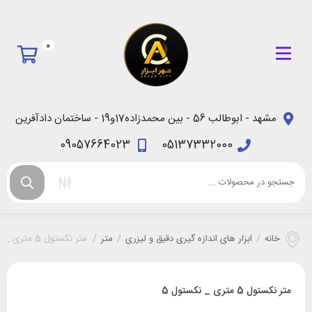
0
مشهد - ابوطالب 56 - بین محمدزاده17و19 - ساختمان دادآفرین
09057664023
05137332000
خانه
/
ابزار های اندازه گیری دقیق و لیزری
/
متر
/
متر نکستول 5 متری _ نکستول 5
متر نکستول 5 متری _ نکستول 5