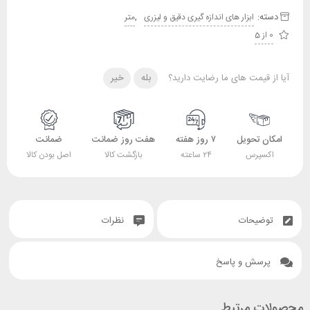
دسته:
,
ابزار های اندازه گیری دقیق و لیزری
متر
0 از 5
آیا از قیمت های ما رضایت دارید؟
بله
خیر
امکان تحویل
۷ روز هفته
هفت روز ضمانت
ضمانت
اکسپرس
۲۴ ساعته
بازگشت کالا
اصل بودن کالا
توضیحات
نظرات
پرسش و پاسخ
محصولات مرتبط