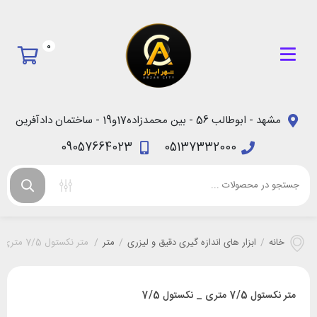
0
مشهد - ابوطالب 56 - بین محمدزاده17و19 - ساختمان دادآفرین
09057664023
05137332000
خانه
/
ابزار های اندازه گیری دقیق و لیزری
/
متر
/
متر نکستول 7/5 متری _ نکستول 7/5
متر نکستول 7/5 متری _ نکستول 7/5