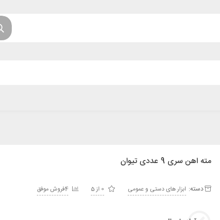
مته اهن سری 9 عددی تیوان
دسته:
ابزار های دستی و عمومی
0 از 5
4فروش موفق