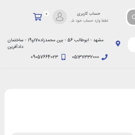
حساب کاربری
0
لطفا وارد حساب خود شوید!
مشهد - ابوطالب 56 - بین محمدزاده17و19 - ساختمان
دادآفرین
09057664023
05137332000