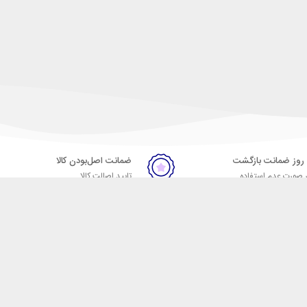
ضمانت اصل‌بودن کالا
 صورت عدم استفاده
تایید اصالت کالا
ر
تماس با ما
09057664023
09007664024