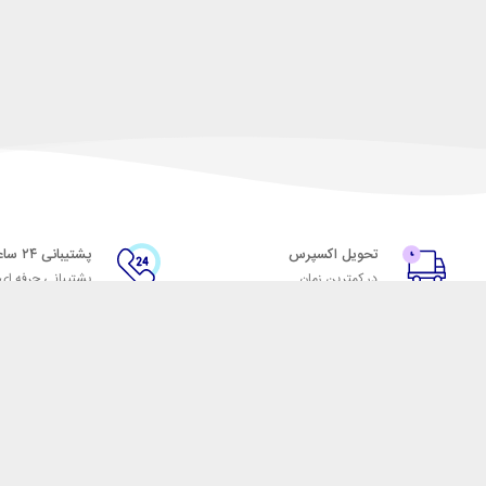
تحویل اکسپرس
پشتیبانی ۲۴ ساعته
در کمترین زمان
پشتیبانی حرفه ای
با شهر ابزار
اتاق خبر شهر ابزار
پاس
فروش در شهر ابزار
ر
همکاری با سازمان‌ها
فرصت‌های شغلی