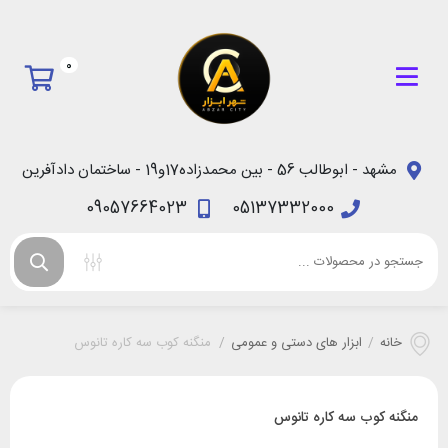
0
مشهد - ابوطالب 56 - بین محمدزاده17و19 - ساختمان دادآفرین
09057664023
05137332000
خانه
/
ابزار های دستی و عمومی
/
منگنه کوب سه کاره تانوس
منگنه کوب سه کاره تانوس