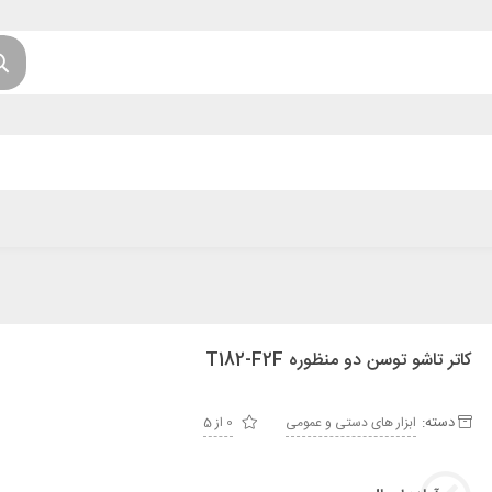
کاتر تاشو توسن دو منظوره T182-F2F
دسته:
ابزار های دستی و عمومی
0 از 5