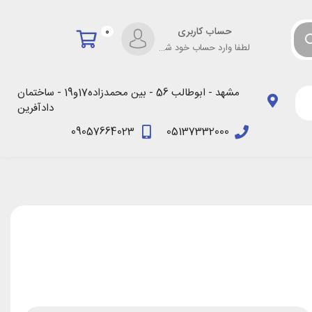
حساب کاربری
0
لطفا وارد حساب خود شوید!
مشهد - ابوطالب 56 - بین محمدزاده17و19 - ساختمان
دادآفرین
09057664023
05137332000