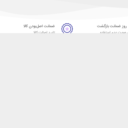
ضمانت اصل‌بودن کالا
 صورت عدم استفاده
تایید اصالت کالا
ر
تماس با ما
09057664023
09007664024