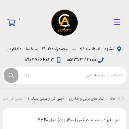
0
مشهد - ابوطالب 56 - بین محمدزاده17و19 - ساختمان دادآفرین
09057664023
05137332000
خانه
/
ابزار های برقی و شارژی
/
مینی فرز ( مینی سنگ )
/
مینی فرز دسته بلند دنلک
مینی فرز دسته بلند دنلکس (1200 وات) مدل 2340