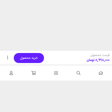
قیمت محصول:
خرید محصول
۸,۹۹۸,۰۰۰
تومان
تحویل اکسپرس
پشتیبانی ۲۴ ساعته
در کمترین زمان
پشتیبانی حرفه ای
همیشه در دسترس
۷ روز ضمانت بازگشت
شبکه های اجتماعی را دنبال
در صورت عدم استفاده