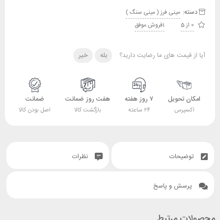
دسته:
مینی فرز ( مینی سنگ )
0 از 5
1فروش موفق
آیا از قیمت های ما رضایت دارید؟
بله
خیر
امکان تحویل
۷ روز هفته
هفت روز ضمانت
ضمانت
اکسپرس
۲۴ ساعته
بازگشت کالا
اصل بودن کالا
توضیحات
نظرات
پرسش و پاسخ
محصولات مرتبط