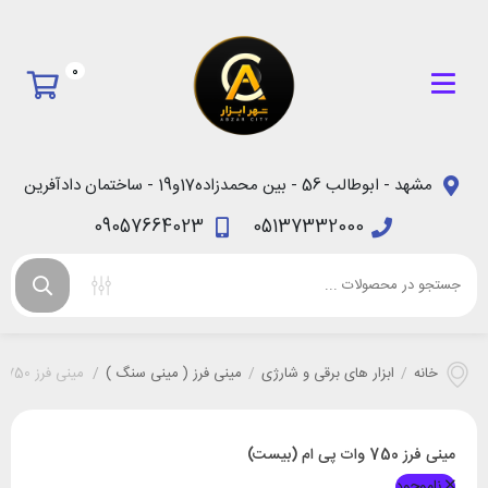
0
مشهد - ابوطالب 56 - بین محمدزاده17و19 - ساختمان دادآفرین
09057664023
05137332000
خانه
/
ابزار های برقی و شارژی
/
مینی فرز ( مینی سنگ )
/
مینی فرز 750 وات پی ام (بیست)
مینی فرز 750 وات پی ام (بیست)
ناموجود