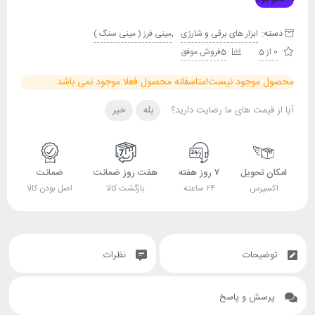
دسته:
,
ابزار های برقی و شارژی
مینی فرز ( مینی سنگ )
0 از 5
5فروش موفق
محصول موجود نیست!
متاسفانه محصول فعلا موجود نمی باشد.
آیا از قیمت های ما رضایت دارید؟
بله
خیر
امکان تحویل
۷ روز هفته
هفت روز ضمانت
ضمانت
اکسپرس
۲۴ ساعته
بازگشت کالا
اصل بودن کالا
توضیحات
نظرات
پرسش و پاسخ