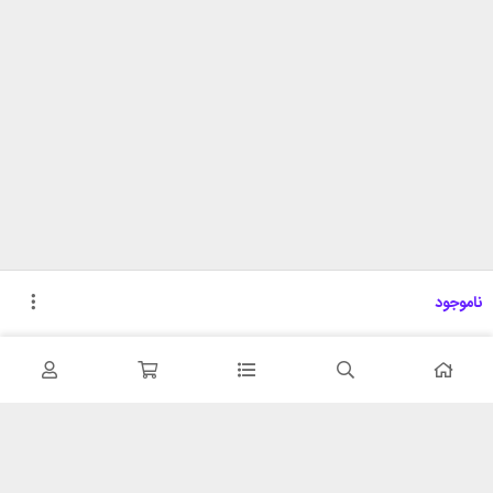
ناموجود
تحویل اکسپرس
پشتیبانی ۲۴ ساعته
در کمترین زمان
پشتیبانی حرفه ای