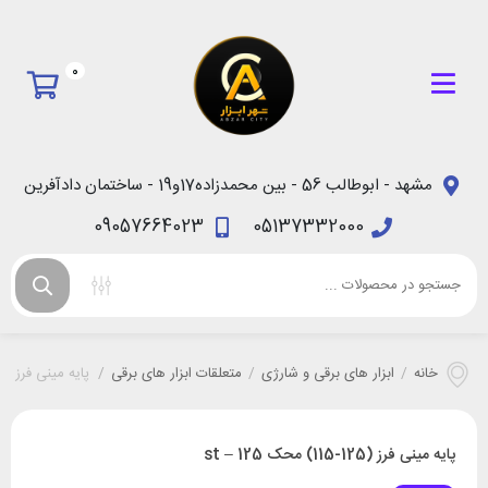
0
مشهد - ابوطالب 56 - بین محمدزاده17و19 - ساختمان دادآفرین
09057664023
05137332000
خانه
/
ابزار های برقی و شارژی
/
متعلقات ابزار های برقی
/
پایه مینی فرز (125-115) محک 125 – st
پایه مینی فرز (125-115) محک 125 – st