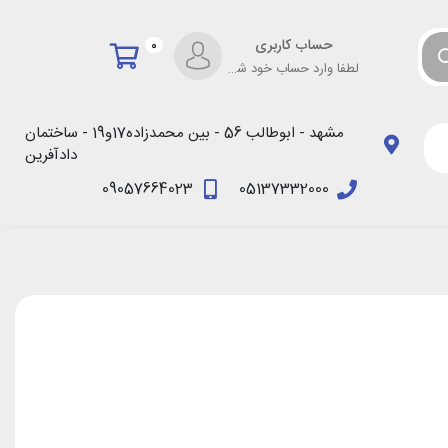
حساب کاربری
0
لطفا وارد حساب خود شوید!
مشهد - ابوطالب 56 - بین محمدزاده17و19 - ساختمان
دادآفرین
09057664023
05137332000