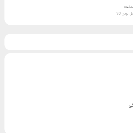
انت
ل بودن کالا
گی