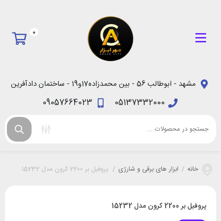
0
مشهد - ابوطالب 56 - بین محمدزاده17و19 - ساختمان دادآفرین
09057664023
05137332000
خانه
/
ابزار های برقی و شارژی
/
پروفیل بر 2200 کرون مدل 15232
پروفیل بر 2200 کرون مدل 15232