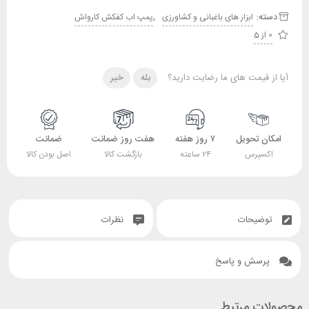
دسته:
,
ابزار های باغبانی و کشاورزی
پمپ اب کفکش کارواش
0 از 5
آیا از قیمت های ما رضایت دارید؟
بله
خیر
امکان تحویل
۷ روز هفته
هفت روز ضمانت
ضمانت
اکسپرس
۲۴ ساعته
بازگشت کالا
اصل بودن کالا
توضیحات
نظرات
پرسش و پاسخ
محصولات مرتبط