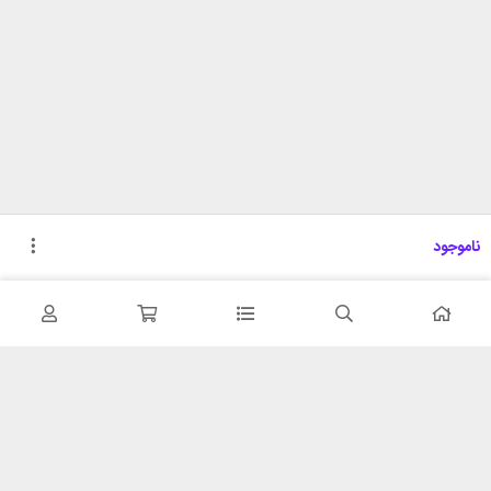
ناموجود
تحویل اکسپرس
پشتیبانی ۲۴ ساعته
در کمترین زمان
پشتیبانی حرفه ای
همیشه در دسترس
۷ روز ضمانت بازگشت
شبکه های اجتماعی را دنبال
در صورت عدم استفاده