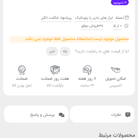
ناموجود
دسته:
,
ابزار های بادی یا پنوماتیک
پیشنهاد شگفت انگیز
0 از 5
37فروش موفق
محصول موجود نیست!
متاسفانه محصول فعلا موجود نمی باشد.
آیا از قیمت های ما رضایت دارید؟
بله
خیر
امکان تحویل
۷ روز هفته
هفت روز ضمانت
ضمانت
اکسپرس
۲۴ ساعته
بازگشت کالا
اصل بودن کالا
نظرات
پرسش و پاسخ
محصولات مرتبط