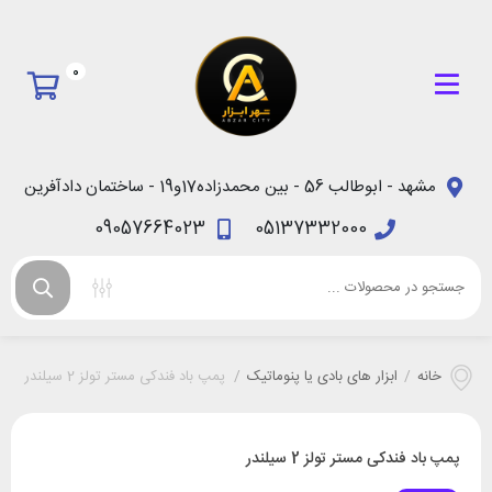
0
مشهد - ابوطالب 56 - بین محمدزاده17و19 - ساختمان دادآفرین
09057664023
05137332000
خانه
/
ابزار های بادی یا پنوماتیک
/
پمپ باد فندکی مستر تولز 2 سیلندر
پمپ باد فندکی مستر تولز 2 سیلندر