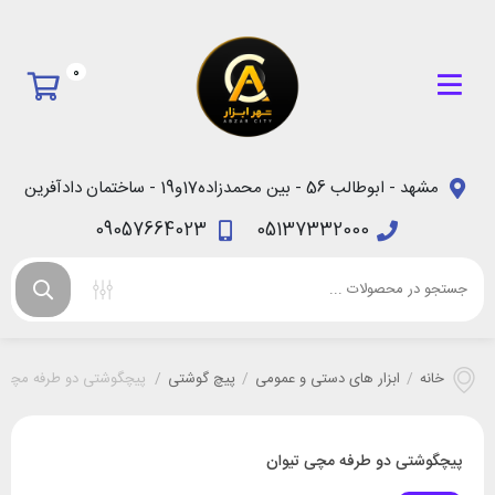
0
مشهد - ابوطالب 56 - بین محمدزاده17و19 - ساختمان دادآفرین
09057664023
05137332000
خانه
/
ابزار های دستی و عمومی
/
پیچ گوشتی
/
پیچگوشتی دو طرفه مچی 
پیچگوشتی دو طرفه مچی تیوان