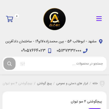
0
مشهد - ابوطالب 56 - بین محمدزاده17و19 - ساختمان دادآفرین
09057664023
05137332000
خانه
/
ابزار های دستی و عمومی
/
پیچ گوشتی
/
پیچگوشتی ۴ سو تیوان
پیچگوشتی ۴ سو تیوان