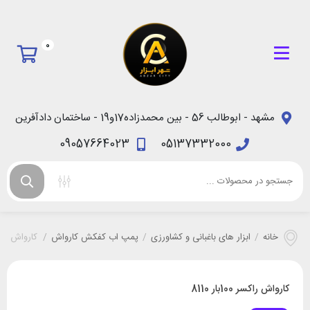
0
مشهد - ابوطالب 56 - بین محمدزاده17و19 - ساختمان دادآفرین
09057664023
05137332000
خانه
/
ابزار های باغبانی و کشاورزی
/
پمپ اب کفکش کارواش
/
کارواش راکسر 100ب
کارواش راکسر 100بار 8110