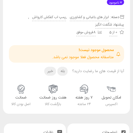
ناموجود
دسته:
,
,
ابزار های باغبانی و کشاورزی
پمپ اب کفکش کارواش
پیشنهاد شگفت انگیز
0 از 5
8فروش موفق
محصول موجود نیست!
متاسفانه محصول فعلا موجود نمی باشد.
آیا از قیمت های ما رضایت دارید؟
بله
خیر
امکان تحویل
۷ روز هفته
هفت روز ضمانت
ضمانت
اکسپرس
۲۴ ساعته
بازگشت کالا
اصل بودن کالا
توضیحات
نظرات