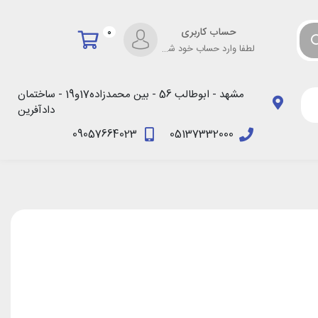
حساب کاربری
0
لطفا وارد حساب خود شوید!
مشهد - ابوطالب 56 - بین محمدزاده17و19 - ساختمان
دادآفرین
09057664023
05137332000