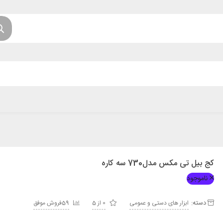
کج بیل تی مکس مدل730 سه کاره
ناموجود
دسته:
ابزار های دستی و عمومی
0 از 5
59فروش موفق