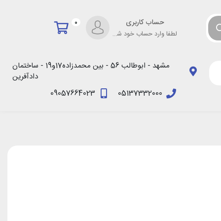
حساب کاربری
0
لطفا وارد حساب خود شوید!
مشهد - ابوطالب 56 - بین محمدزاده17و19 - ساختمان
دادآفرین
09057664023
05137332000