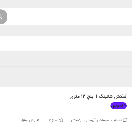
کفکش شانینگ 1 اینچ 12 متری
ناموجود
دسته:
,
تاسیسات و آبرسانی
کفکش
0 از 5
1فروش موفق