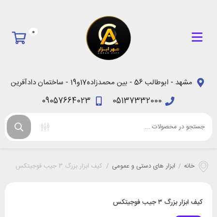
0
مشهد - ابوطالب 56 - بین محمدزاده17و19 - ساختمان دادآفرین
09057664023
05137332000
خانه
/
ابزار های دستی و عمومی
/
کیف ابزار بزرگ ۳ جیب فوجیتکس
کیف ابزار بزرگ ۳ جیب فوجیتکس