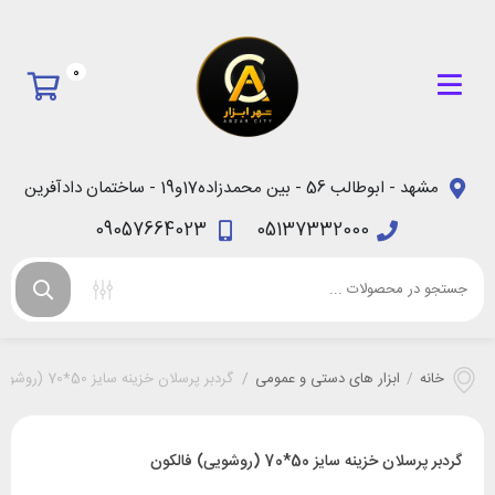
0
مشهد - ابوطالب 56 - بین محمدزاده17و19 - ساختمان دادآفرین
09057664023
05137332000
خانه
/
ابزار های دستی و عمومی
/
گردبر پرسلان خزینه سایز 50*70 (روشویی) فالکون
گردبر پرسلان خزینه سایز 50*70 (روشویی) فالکون