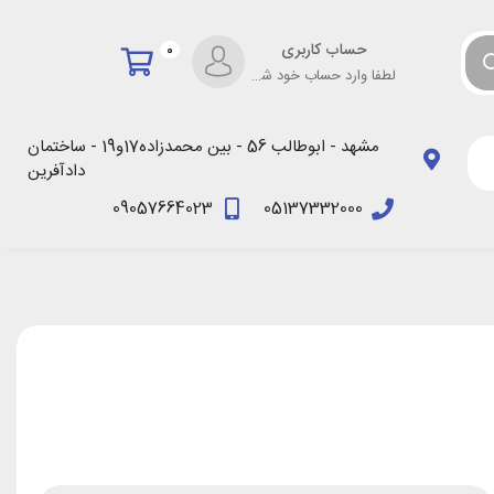
حساب کاربری
0
لطفا وارد حساب خود شوید!
مشهد - ابوطالب 56 - بین محمدزاده17و19 - ساختمان
دادآفرین
09057664023
05137332000